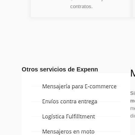
contratos.
Otros servicios de Expenn
Mensajería para E-commerce
Si
Envíos contra entrega
m
me
Logística Fulfilltment
di
Mensajeros en moto