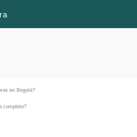
ra
oras en Bogotá?
ía completo?