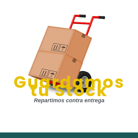
Guardamos
tu Stock
Repartimos contra entrega